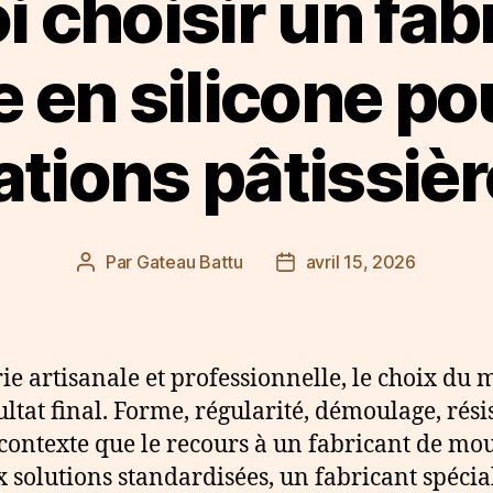
 choisir un fab
 en silicone po
ations pâtissièr
Par
Gateau Battu
avril 15, 2026
Auteur
Date
de
de
l’article
l’article
rie artisanale et professionnelle, le choix du
sultat final. Forme, régularité, démoulage, rés
 contexte que le recours à un fabricant de mou
 solutions standardisées, un fabricant spéci