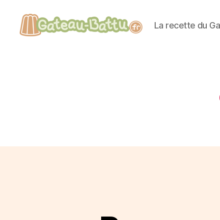
La recette du Ga
Gateau-
Battu.fr